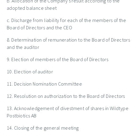
b. A
llocation of the Company’s result according to the
adopted balance shee
t
c. Discharge from liability for each of the members of the
Board of Directors and the CEO
8. D
e
termination of remuneration to the Board of Directors
and the auditor
9. E
l
ection of members of the Board of Directors
10. E
l
e
ction of audi
tor
11. Decision Nomination Committee
12. R
e
s
o
l
ution on authorization to the Board of Dire
ctors
13. Acknowledgement of divestment of shares in Wildtype
Postbiotics AB
14. Closing of the general meeting