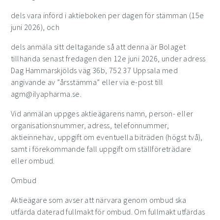
dels vara införd i aktieboken per dagen för stämman (15e
juni 2026), och
dels anmäla sitt deltagande så att denna är Bolaget
tillhanda senast fredagen den 12e juni 2026, under adress
Dag Hammarskjölds väg 36b, 752 37 Uppsala med
angivande av ”årsstämma” eller via e-post till
agm@ilyapharma.se.
Vid anmälan uppges aktieägarens namn, person- eller
organisationsnummer, adress, telefonnummer,
aktieinnehav, uppgift om eventuella biträden (högst två),
samt i förekommande fall uppgift om ställföreträdare
eller ombud.
Ombud
Aktieägare som avser att närvara genom ombud ska
utfärda daterad fullmakt för ombud. Om fullmakt utfärdas