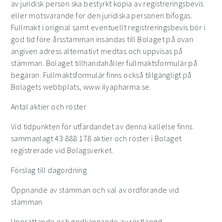
av juridisk person ska bestyrkt kopia av registreringsbevis
eller motsvarande för den juridiska personen bifogas.
Fullmakt i original samt eventuellt registreringsbevis bör i
god tid före årsstämman insändas till Bolaget på ovan
angiven adress alternativt medtas och uppvisas på
stämman. Bolaget tillhandahåller fullmaktsformulär på
begäran. Fullmaktsformulär finns också tillgängligt på
Bolagets webbplats, www.ilyapharma.se.
Antal aktier och röster
Vid tidpunkten för utfärdandet av denna kallelse finns
sammanlagt
43 888 178
aktier och röster i Bolaget
registrerade vid Bolagsverket.
Förslag till dagordning
Öppnande av stämman och val av ordförande vid
stämman
Upprättande och godkännande av röstlängd