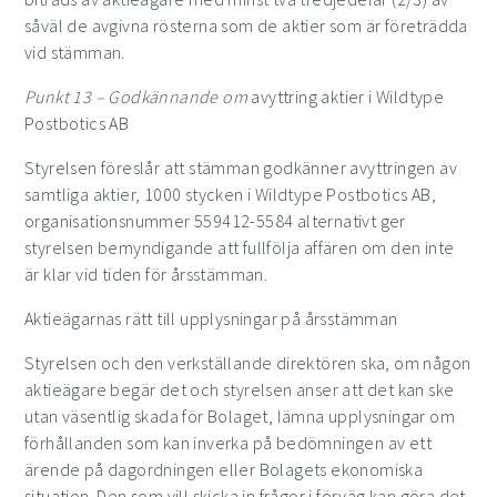
såväl de avgivna rösterna som de aktier som är företrädda
vid stämman.
Punkt 13 – Godkännande om
avyttring aktier i Wildtype
Postbotics AB
Styrelsen föreslår att stämman godkänner avyttringen av
samtliga aktier, 1000 stycken i Wildtype Postbotics AB,
organisationsnummer 559412-5584 alternativt ger
styrelsen bemyndigande att fullfölja affären om den inte
är klar vid tiden för årsstämman.
A
ktieägarnas rätt till upplysningar på årsstämman
Styrelsen och den verkställande direktören ska, om någon
aktieägare begär det och styrelsen anser att det kan ske
utan väsentlig skada för Bolaget, lämna upplysningar om
förhållanden som kan inverka på bedömningen av ett
ärende på dagordningen eller Bolagets ekonomiska
situation. Den som vill skicka in frågor i förväg kan göra det