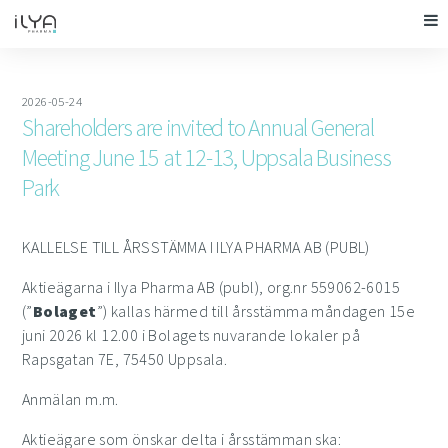
2026-05-24
Shareholders are invited to Annual General
Meeting June 15 at 12-13, Uppsala Business
Park
KALLELSE TILL ÅRSSTÄMMA I ILYA PHARMA AB (PUBL)
Aktieägarna i Ilya Pharma AB (publ), org.nr
559062-6015
(”
Bolaget
”) kallas härmed till årsstämma måndagen 15e
juni 2026 kl 12.00 i Bolagets nuvarande lokaler på
Rapsgatan 7E, 75450 Uppsala.
Anmälan m.m.
Aktieägare som önskar delta i årsstämman ska: