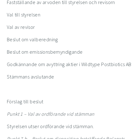
Fastställande av arvoden till styrelsen och revisorn
Val till styrelsen
Val av revisor
Beslut om valberednin
g
Beslut om emissionsbemyndigande
Godkännande om
avyttring aktier i Wildtype Postbiotics AB
Stämmans avslutande
Förslag till beslut
Punkt
1
– Val av ordförande vid stämman
Styrelsen utser ordförande vid stämman.
Punkt
7.b
– Beslut om disposition beträffande Bolagets