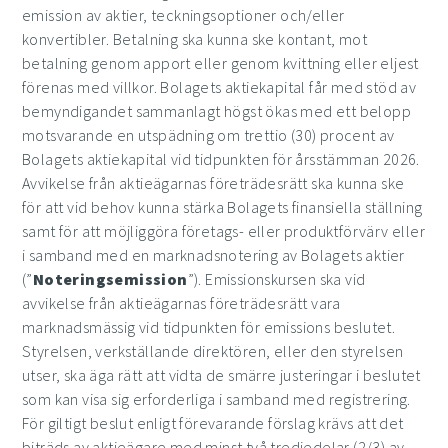
emission av aktier, teckningsoptioner och/eller
konvertibler. Betalning ska kunna ske kontant, mot
betalning genom apport eller genom kvittning eller eljest
förenas med villkor. Bolagets aktiekapital får med stöd av
bemyndigandet sammanlagt högst ökas med ett belopp
motsvarande en utspädning om trettio (30) procent av
Bolagets aktiekapital vid tidpunkten för årsstämman 2026.
Avvikelse från aktieägarnas företrädesrätt ska kunna ske
för att vid behov kunna stärka Bolagets finansiella ställning
samt för att möjliggöra företags- eller produktförvärv
eller
i samband med en marknadsnotering av Bolagets aktier
(”
Noteringsemission
”)
. Emissionskursen ska vid
avvikelse från aktieägarnas företrädesrätt vara
marknadsmässig vid tidpunkten för emissions beslutet.
Styrelsen, verkställande direktören, eller den styrelsen
utser, ska äga rätt att vidta de smärre justeringar i beslutet
som kan visa sig erforderliga i samband med registrering.
För giltigt beslut enligt förevarande förslag krävs att det
biträds av aktieägare med minst två tredjedelar (2/3) av