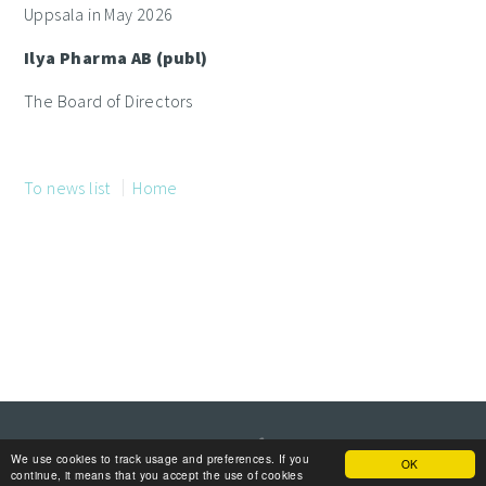
Uppsala in May 2026
Ilya Pharma AB (publ)
The Board of Directors
To news list
Home
We use cookies to track usage and preferences. If you
OK
continue, it means that you accept the use of cookies